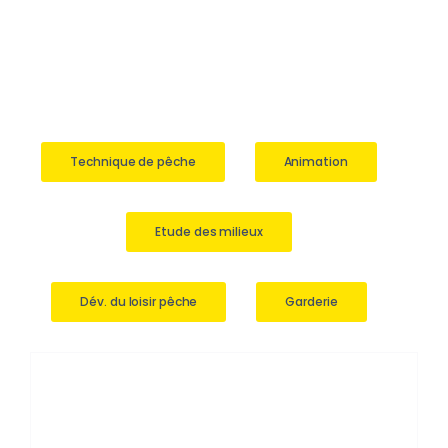
Actualités
Technique de pêche
Animation
Etude des milieux
Dév. du loisir pêche
Garderie