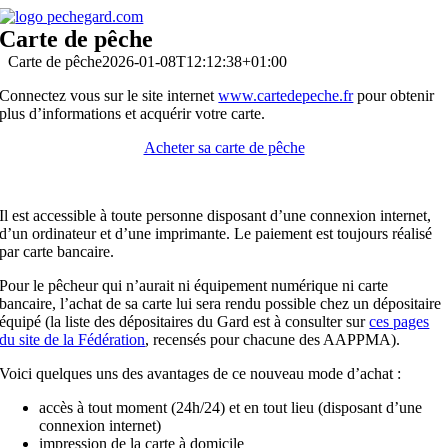
Passer
au
Carte de pêche
contenu
Carte de pêche
2026-01-08T12:12:38+01:00
Connectez vous sur le site internet
www.cartedepeche.fr
pour obtenir
plus d’informations et acquérir votre carte.
Acheter sa carte de pêche
Il est accessible à toute personne disposant d’une connexion internet,
d’un ordinateur et d’une imprimante. Le paiement est toujours réalisé
par carte bancaire.
Pour le pêcheur qui n’aurait ni équipement numérique ni carte
bancaire, l’achat de sa carte lui sera rendu possible chez un dépositaire
équipé (la liste des dépositaires du Gard est à consulter sur
ces pages
du site de la Fédération
, recensés pour chacune des AAPPMA).
Voici quelques uns des avantages de ce nouveau mode d’achat :
accès à tout moment (24h/24) et en tout lieu (disposant d’une
connexion internet)
impression de la carte à domicile