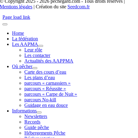
© Copyright 2025 - 2026 pechegard.com - Tous droits réservés |
Mentions légales
| Création du site
Seedcom.fr
Page load link
Home
La fédération
Les AAPMA
Leur rôle
Les contacter
Actualités des AAPPMA
Où pêcher
Carte des cours d’eau
Les plans d’eau
parcours « carnassiers »
parcours « Réussite »
parcours « Carpe de Nuit »
parcours No-kill
Guidage en eau douce
Informations
Newsletters
Records
Guide pêche
Hébergements Pêche