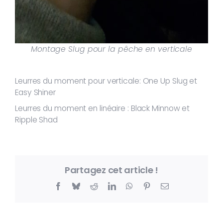
Montage Slug pour la pêche en verticale
Leurres du moment pour verticale: One Up Slug et
Easy Shiner
Leurres du moment en linéaire : Black Minnow et
Ripple Shad
Partagez cet article !
Facebook
Bluesky
Reddit
LinkedIn
WhatsApp
Pinterest
Email