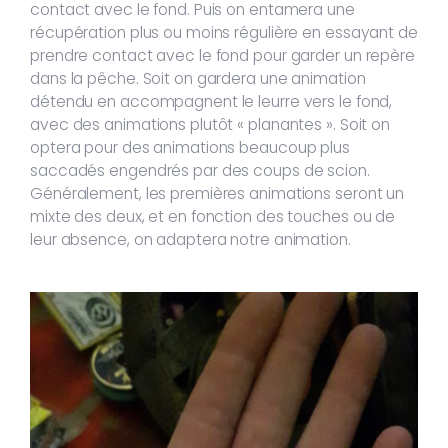
contact avec le fond. Puis on entamera une
récupération plus ou moins régulière en essayant de
prendre contact avec le fond pour garder un repère
dans la pêche. Soit on gardera une animation
détendu en accompagnent le leurre vers le fond,
avec des animations plutôt « planantes ». Soit on
optera pour des animations beaucoup plus
saccadés engendrés par des coups de scion.
Généralement, les premières animations seront un
mixte des deux, et en fonction des touches ou de
leur absence, on adaptera notre animation.