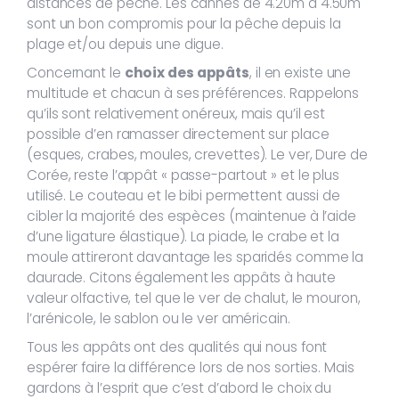
distances de pêche. Les cannes de 4.20m à 4.50m
sont un bon compromis pour la pêche depuis la
plage et/ou depuis une digue.
Concernant le
choix des appâts
, il en existe une
multitude et chacun à ses préférences. Rappelons
qu’ils sont relativement onéreux, mais qu’il est
possible d’en ramasser directement sur place
(esques, crabes, moules, crevettes). Le ver, Dure de
Corée, reste l’appât « passe-partout » et le plus
utilisé. Le couteau et le bibi permettent aussi de
cibler la majorité des espèces (maintenue à l’aide
d’une ligature élastique). La piade, le crabe et la
moule attireront davantage les sparidés comme la
daurade. Citons également les appâts à haute
valeur olfactive, tel que le ver de chalut, le mouron,
l’arénicole, le sablon ou le ver américain.
Tous les appâts ont des qualités qui nous font
espérer faire la différence lors de nos sorties. Mais
gardons à l’esprit que c’est d’abord le choix du