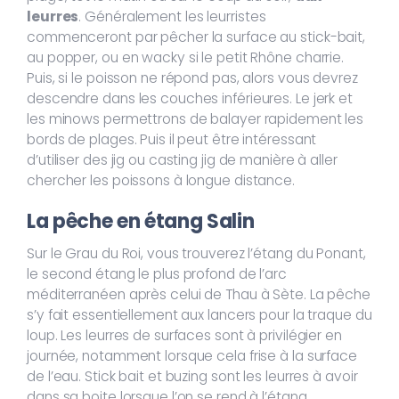
leurres
. Généralement les leurristes
commenceront par pêcher la surface au stick-bait,
au popper, ou en wacky si le petit Rhône charrie.
Puis, si le poisson ne répond pas, alors vous devrez
descendre dans les couches inférieures. Le jerk et
les minows permettrons de balayer rapidement les
bords de plages. Puis il peut être intéressant
d’utiliser des jig ou casting jig de manière à aller
chercher les poissons à longue distance.
La pêche en étang Salin
Sur le Grau du Roi, vous trouverez l’étang du Ponant,
le second étang le plus profond de l’arc
méditerranéen après celui de Thau à Sète. La pêche
s’y fait essentiellement aux lancers pour la traque du
loup. Les leurres de surfaces sont à privilégier en
journée, notamment lorsque cela frise à la surface
de l’eau. Stick bait et buzing sont les leurres à avoir
dans sa boite lorsque l’on se rend à l’étang.