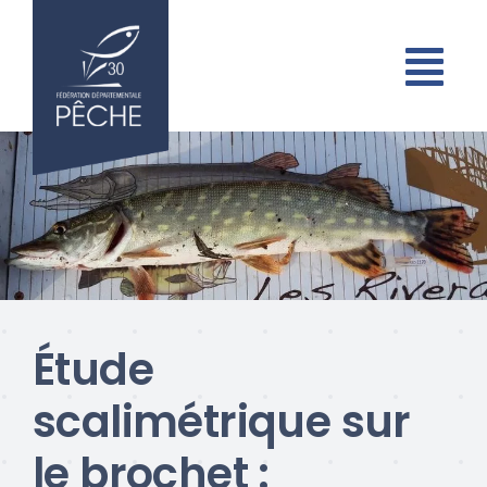
Passer
au
contenu
Étude
scalimétrique sur
le brochet :