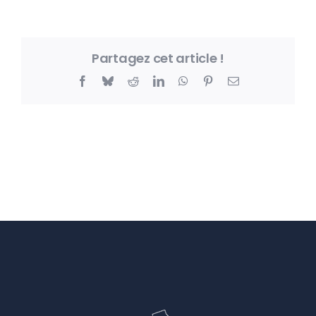
Partagez cet article !
Facebook
Bluesky
Reddit
LinkedIn
WhatsApp
Pinterest
Email