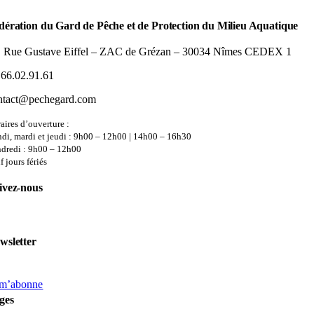
Facebook
Bluesky
Reddit
LinkedIn
WhatsApp
Pinterest
Email
dération du Gard de Pêche et de Protection du Milieu Aquatique
, Rue Gustave Eiffel – ZAC de Grézan – 30034 Nîmes CEDEX 1
.66.02.91.61
ntact@pechegard.com
aires d’ouverture :
di, mardi et jeudi : 9h00 – 12h00 | 14h00 – 16h30
dredi : 9h00 – 12h00
f jours fériés
ivez-nous
wsletter
 m’abonne
ges