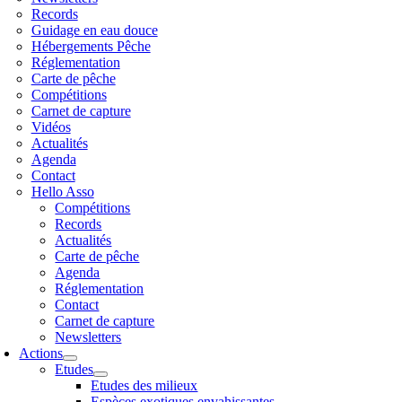
Records
Guidage en eau douce
Hébergements Pêche
Réglementation
Carte de pêche
Compétitions
Carnet de capture
Vidéos
Actualités
Agenda
Contact
Hello Asso
Compétitions
Records
Actualités
Carte de pêche
Agenda
Réglementation
Contact
Carnet de capture
Newsletters
Actions
Etudes
Etudes des milieux
Espèces exotiques envahissantes