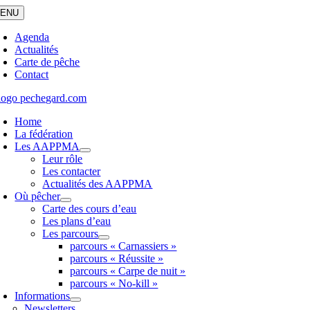
Passer
ENU
au
contenu
Agenda
Actualités
Carte de pêche
Contact
Home
La fédération
Les AAPPMA
Leur rôle
Les contacter
Actualités des AAPPMA
Où pêcher
Carte des cours d’eau
Les plans d’eau
Les parcours
parcours « Carnassiers »
parcours « Réussite »
parcours « Carpe de nuit »
parcours « No-kill »
Informations
Newsletters