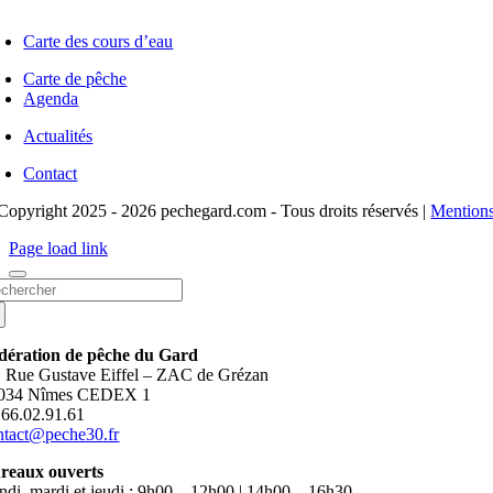
Carte des cours d’eau
Carte de pêche
Agenda
Actualités
Contact
Copyright 2025 - 2026 pechegard.com - Tous droits réservés |
Mentions
Page load link
chercher:
dération de pêche du Gard
, Rue Gustave Eiffel – ZAC de Grézan
034 Nîmes CEDEX 1
.66.02.91.61
ntact@peche30.fr
reaux ouverts
ndi, mardi et jeudi : 9h00 – 12h00 | 14h00 – 16h30