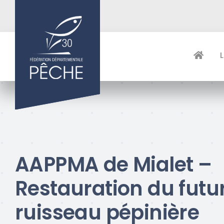
Passer
au
contenu
AAPPMA de Mialet –
Restauration du futu
ruisseau pépinière