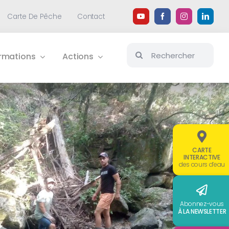
Carte De Pêche
Contact
Rechercher:
ormations
Actions
CARTE
INTERACTIVE
des cours d’eau
Abonnez-vous
À LA NEWSLETTER