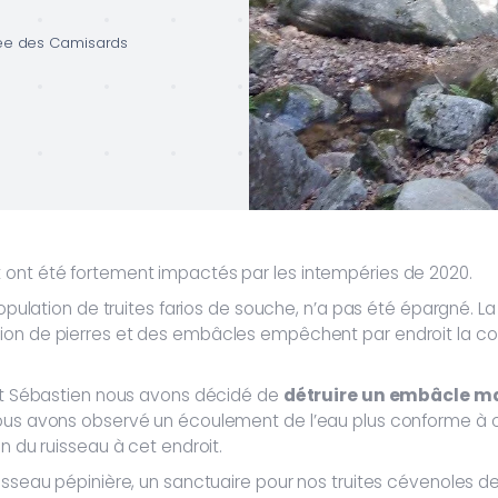
lée des Camisards
 ont été fortement impactés par les intempéries de 2020.
population de truites farios de souche, n’a pas été épargné. La
ion de pierres et des embâcles empêchent par endroit la con
 et Sébastien nous avons décidé de
détruire un embâcle m
ous avons observé un écoulement de l’eau plus conforme à ce 
n du ruisseau à cet endroit.
isseau pépinière, un sanctuaire pour nos truites cévenoles d