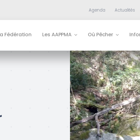
Agenda
Actualités
La Fédération
Les AAPPMA
Où Pêcher
Inf
r