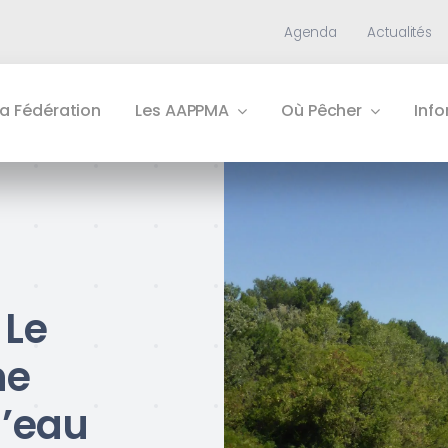
Agenda
Actualités
La Fédération
Les AAPPMA
Où Pêcher
Inf
 Le
ne
d’eau