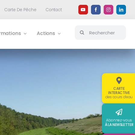
Carte De Pêche
Contact
Rechercher:
ormations
Actions
CARTE
INTERACTIVE
des cours d’eau
Abonnez-vous
À LA NEWSLETTER