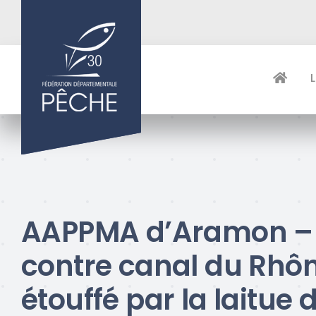
Passer
au
contenu
AAPPMA d’Aramon –
contre canal du Rhô
étouffé par la laitue 