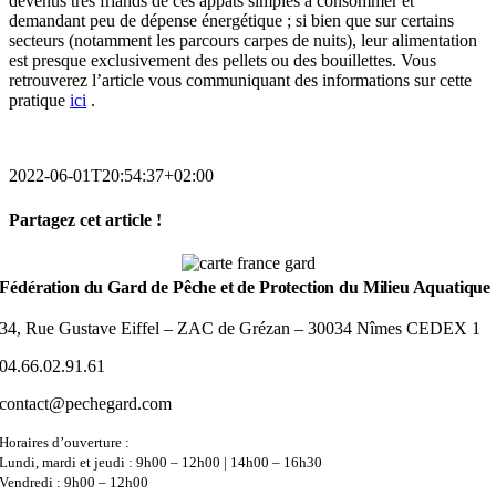
devenus très friands de ces appâts simples à consommer et
demandant peu de dépense énergétique ; si bien que sur certains
secteurs (notamment les parcours carpes de nuits), leur alimentation
est presque exclusivement des pellets ou des bouillettes. Vous
retrouverez l’article vous communiquant des informations sur cette
pratique
ici
.
2022-06-01T20:54:37+02:00
Partagez cet article !
Facebook
Bluesky
Reddit
LinkedIn
WhatsApp
Pinterest
Email
Fédération du Gard de Pêche et de Protection du Milieu Aquatique
34, Rue Gustave Eiffel – ZAC de Grézan – 30034 Nîmes CEDEX 1
04.66.02.91.61
contact@pechegard.com
Horaires d’ouverture :
Lundi, mardi et jeudi : 9h00 – 12h00 | 14h00 – 16h30
Vendredi : 9h00 – 12h00