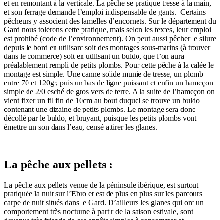
et en remontant à la verticale. La pêche se pratique tresse à la main,
et son ferrage demande l’emploi indispensable de gants. Certains
pêcheurs y associent des lamelles d’encornets. Sur le département du
Gard nous tolérons cette pratique, mais selon les textes, leur emploi
est prohibé (code de l’environnement). On peut aussi pêcher le silure
depuis le bord en utilisant soit des montages sous-marins (à trouver
dans le commerce) soit en utilisant un buldo, que l’on aura
préalablement rempli de petits plombs. Pour cette pêche à la calée le
montage est simple. Une canne solide munie de tresse, un plomb
entre 70 et 120gr, puis un bas de ligne puissant et enfin un hameçon
simple de 2/0 esché de gros vers de terre. A la suite de l’hameçon on
vient fixer un fil fin de 10cm au bout duquel se trouve un buldo
contenant une dizaine de petits plombs. Le montage sera donc
décollé par le buldo, et bruyant, puisque les petits plombs vont
émettre un son dans l’eau, censé attirer les glanes.
La pêche aux pellets :
La pêche aux pellets venue de la péninsule ibérique, est surtout
pratiquée la nuit sur l’Ebro et est de plus en plus sur les parcours
carpe de nuit situés dans le Gard. D’ailleurs les glanes qui ont un
comportement très nocturne à partir de la saison estivale, sont