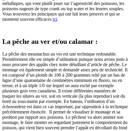
métalliques, qui vont plutôt jouer sur l’agressivité des poissons, les
poissons nageurs de type crank ou top water et les leurres souples.
Vous trouverez les principaux qui ont fait leurs preuves et qui se
montrent souvent efficaces
ici
.
La pêche au ver et/ou calamar :
La pêche des moustachus au ver est une technique redoutable.
Premièrement elle est simple d’utilisation puisque nous avons juste à
nous procurer des appâts chez notre détaillant d’article de pêche. Le
montage est également simple et demande assez peu de technicité. Il
est composé d’un plomb de 100 à 200 grammes relié par un bas de
ligne d’une quarantaine de centimètres minimum en fluoro, ou en
tresse, et à un triple 1/0 sur lequel on aura esché par exemple
plusieurs gros vers canadiens. Il existe différentes manières de
traquer les silures au ver, soit en verticale (la plus rependue) soit du
bord au sous-marin par exemple. En bateau, l’utilisation d’un
échosondeur est dans ce cas important, par opposition à la technique
précédemment énoncée. Il permet de visualiser le montage et sa
position par rapport aux poissons. Le pêcheur va alors animer son
montage, le faire monter en regardant justement le comportement du
poisson, qui vient bien souvent prendre l’appât en décollant du fond