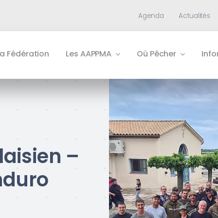
Agenda
Actualités
La Fédération
Les AAPPMA
Où Pêcher
Inf
aisien –
nduro