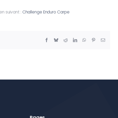
en suivant :
Challenge Enduro Carpe
Facebook
Bluesky
Reddit
LinkedIn
WhatsApp
Pinterest
Email
Pages