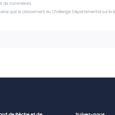
MA de Sommières.
s ainsi que le classement du Challenge Départemental sur le li
ard de Pêche et de
Suivez-nous