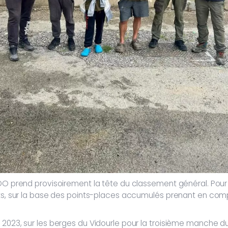
LDO prend provisoirement la tête du classement général. Pour
ints, sur la base des points-places accumulés prenant en co
 2023, sur les berges du Vidourle pour la troisième manche 