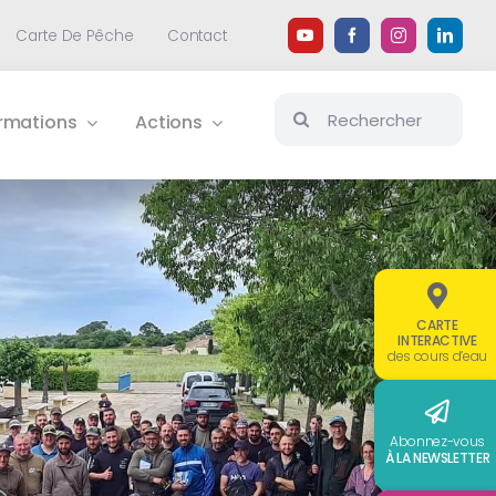
Carte De Pêche
Contact
Rechercher:
ormations
Actions
CARTE
INTERACTIVE
des cours d’eau
Abonnez-vous
À LA NEWSLETTER