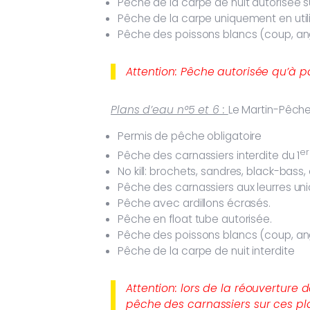
Pêche de la carpe de nuit autorisée s
Pêche de la carpe uniquement en utili
Pêche des poissons blancs (coup, ang
Attention: Pêche autorisée qu’à pa
Plans d’eau n°5 et 6 :
Le Martin-Pêcheu
Permis de pêche obligatoire
er
Pêche des carnassiers interdite du 1
No kill: brochets, sandres, black-bass, 
Pêche des carnassiers aux leurres u
Pêche avec ardillons écrasés.
Pêche en float tube autorisée.
Pêche des poissons blancs (coup, ang
Pêche de la carpe de nuit interdite
Attention: lors de la réouverture 
pêche des carnassiers sur ces plan