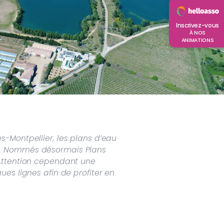
Inscrivez-vous
À NOS
ANIMATIONS
s-Montpellier, les plans d’eau
he. Nommés désormais Plans
 Attention cependant une
es lignes afin de profiter en