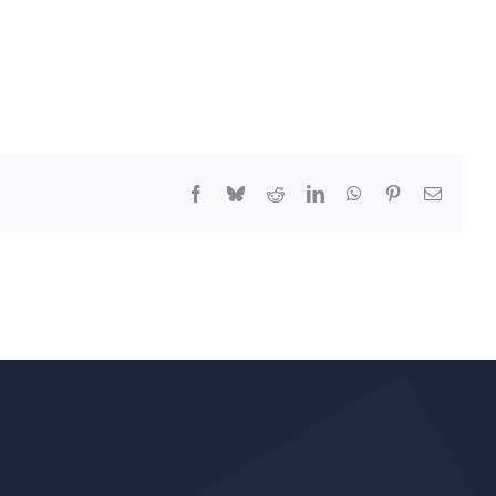
Facebook
Bluesky
Reddit
LinkedIn
WhatsApp
Pinterest
Email