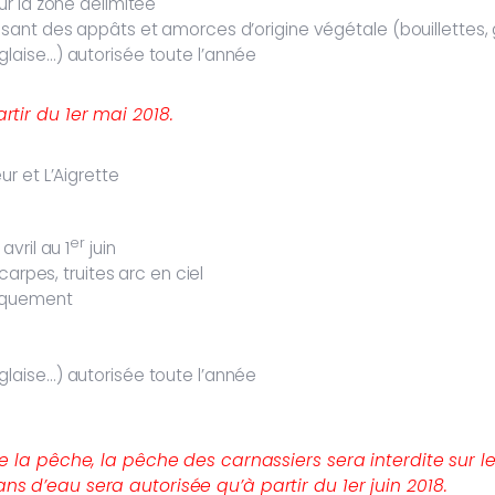
ur la zone délimitée
sant des appâts et amorces d’origine végétale (bouillettes, g
laise…) autorisée toute l’année
rtir du 1er mai 2018.
r et L’Aigrette
er
avril au 1
juin
carpes, truites arc en ciel
niquement
laise…) autorisée toute l’année
de la pêche, la pêche des carnassiers sera interdite sur le
s d’eau sera autorisée qu’à partir du 1er juin 2018.