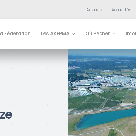
Agenda
Actualités
La Fédération
Les AAPPMA
Où Pêcher
Inf
ze