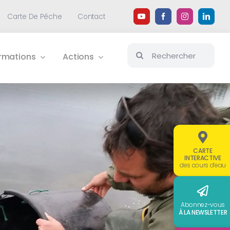
Carte De Pêche
Contact
Rechercher:
ormations
Actions
CARTE
INTERACTIVE
des cours d’eau
Abonnez-vous
À LA NEWSLETTER