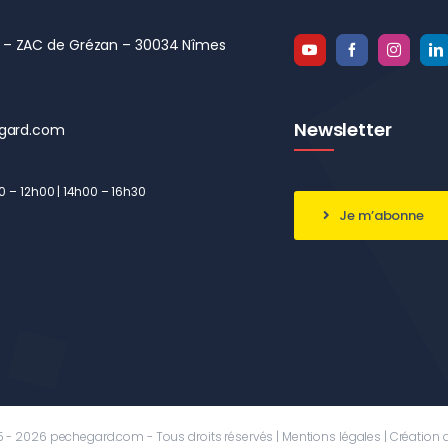
el – ZAC de Grézan – 30034 Nîmes
Newsletter
gard.com
00 – 12h00 | 14h00 – 16h30
Je m’abonne
 - 2026 pechegard.com - Tous droits réservés |
Mentions légales
| Création 