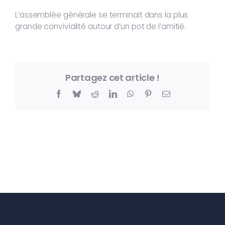
L’assemblée générale se terminait dans la plus
grande convivialité autour d’un pot de l’amitié.
Partagez cet article !
Facebook
Bluesky
Reddit
LinkedIn
WhatsApp
Pinterest
Email