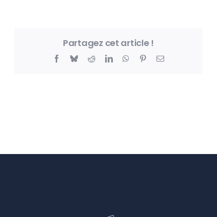
Partagez cet article !
Facebook
Bluesky
Reddit
LinkedIn
WhatsApp
Pinterest
Email