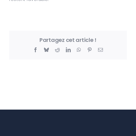
Partagez cet article !
Facebook
Bluesky
Reddit
LinkedIn
WhatsApp
Pinterest
Email