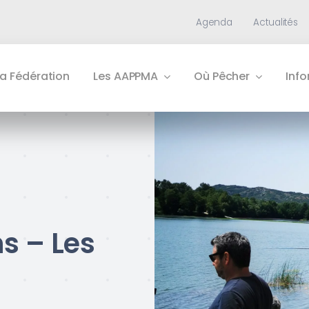
Agenda
Actualités
La Fédération
Les AAPPMA
Où Pêcher
Inf
s – Les