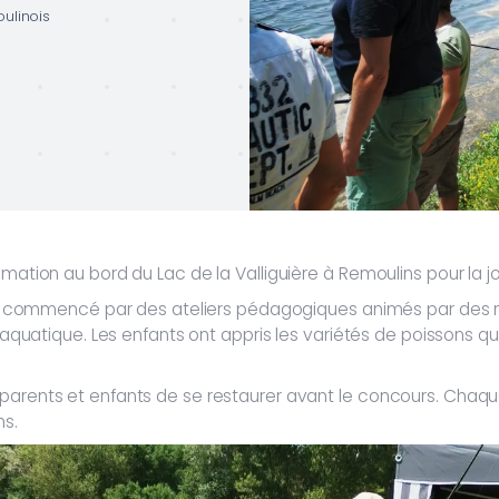
ulinois
imation au bord du Lac de la Valliguière à Remoulins pour la jo
née a commencé par des ateliers pédagogiques animés par des 
u aquatique. Les enfants ont appris les variétés de poissons qui
parents et enfants de se restaurer avant le concours. Chaqu
ns.