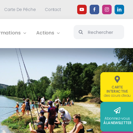
Carte De Pêche
Contact
Rechercher:
ormations
Actions
CARTE
INTERACTIVE
des cours d’eau
Abonnez-vous
À LA NEWSLETTER