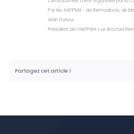
Cette journée a été organisée par l
Par les AAPPMA : de Remoulinois, de Mo
Alain Dufour
Président de l’AAPPMA « Le Brochet Rem
Partagez cet article !