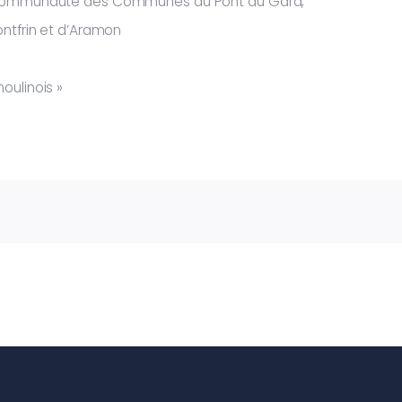
a Communauté des Communes du Pont du Gard,
ntfrin et d’Aramon
oulinois »