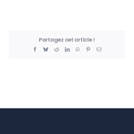
Partagez cet article !
Facebook
Bluesky
Reddit
LinkedIn
WhatsApp
Pinterest
Email