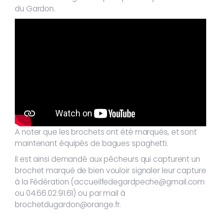
du Gardon.
A noter que les brochets ont été marqués, et sont
maintenant équipés de bagues spaghetti.
Il est ainsi demandé aux pêcheurs qui capturent un
brochet marqué de bien vouloir signaler leur capture
à la Fédération (accueilfedegardpeche@gmail.com
ou 04.66.02.91.61) ou par mail à
brochetdugardon@orange.fr.