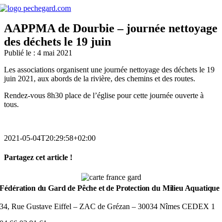
Passer
au
contenu
AAPPMA de Dourbie – journée nettoyage
des déchets le 19 juin
Publié le : 4 mai 2021
Les associations organisent une journée nettoyage des déchets le 19
juin 2021, aux abords de la rivière, des chemins et des routes.
Rendez-vous 8h30 place de l’église pour cette journée ouverte à
tous.
2021-05-04T20:29:58+02:00
Partagez cet article !
Facebook
Bluesky
Reddit
LinkedIn
WhatsApp
Pinterest
Email
Fédération du Gard de Pêche et de Protection du Milieu Aquatique
34, Rue Gustave Eiffel – ZAC de Grézan – 30034 Nîmes CEDEX 1